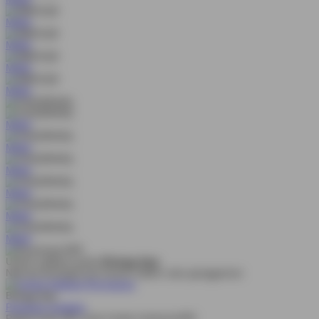
MAIN
MAIN
MAIN
MAIN
MAIN
MAIN
MAIN
MAIN
MAIN
MAIN
Unduh aplikasi gratis
Bolagg App
Nikmati berbagai permainan dalam satu genggaman
Bolagg App
Panduan instalasi
Pindai kode QR untuk Unduh
Android APK