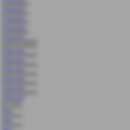
COBA
MAIN
COBA
MAIN
COBA
MAIN
COBA
MAIN
COBA
MAIN
COBA
MAIN
COBA
MAIN
COBA
MAIN
COBA
MAIN
COBA
MAIN
MAIN
MAIN
MAIN