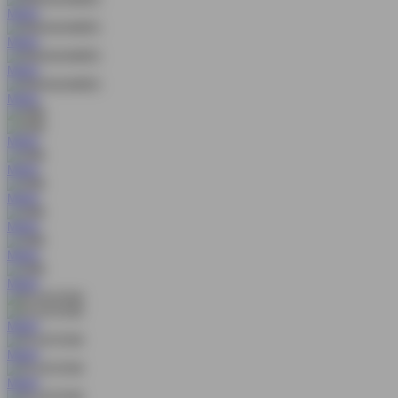
MAIN
MAIN
MAIN
MAIN
MAIN
MAIN
MAIN
MAIN
MAIN
MAIN
MAIN
MAIN
MAIN