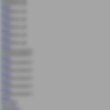
MAIN
MAIN
MAIN
MAIN
MAIN
MAIN
MAIN
MAIN
MAIN
MAIN
MAIN
MAIN
COBA
MAIN