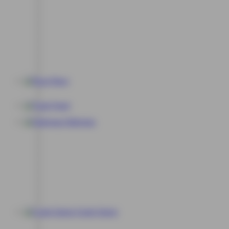
Race
Togel
Olahraga
Crash Game