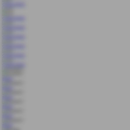
COBA
MAIN
COBA
MAIN
COBA
MAIN
COBA
MAIN
COBA
MAIN
COBA
MAIN
COBA
MAIN
MAIN
MAIN
MAIN
MAIN
MAIN
MAIN