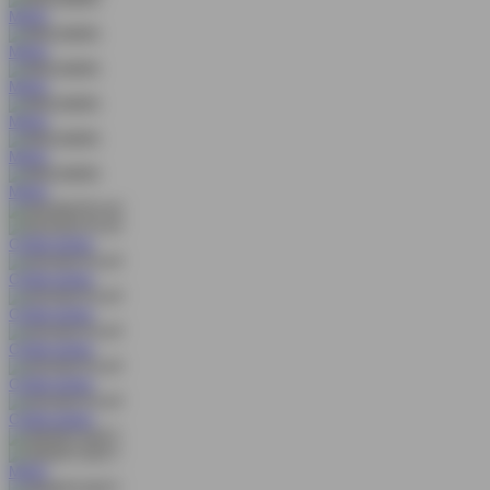
MAIN
MAIN
MAIN
MAIN
MAIN
MAIN
COBA
MAIN
COBA
MAIN
COBA
MAIN
COBA
MAIN
COBA
MAIN
COBA
MAIN
MAIN