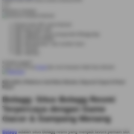
×
Panduan Instalasi
Instalasi Android
Pindai kode QR untuk Android
Pilih buka situs web
Pilih "UNDUH" untuk mengunduh Bolagg App
Pilih "PENGATURAN"
Pilih "Mengizinkan" dari sumber kami
Pilih "Terima"
Pilih "INSTAL"
Instalasi gagal?
Coba versi 32-bit
di sini
jika versi bawaan tidak bisa diinstal.
BOLAGG | Platform Judi Bola Sbobet, Deposit Cepat & Pasti
Bayar
Bolagg: Situs Bolagg Resmi
Terpercaya dengan Game
Gacor & Gampang Menang
Bolagg
adalah situs Bolagg resmi yang menjadi favorit pemain slot