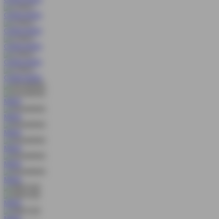
COBA
MAIN
COBA
MAIN
COBA
MAIN
COBA
MAIN
COBA
MAIN
MAIN
MAIN
MAIN
MAIN
MAIN
MAIN
MAIN
MAIN