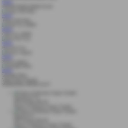
MAIN
SUGAR BANG BANG PLUS
MAIN
Tokyo Drift Nitro
MAIN
Gold Trio 10000
MAIN
Hot Hot Fruit
MAIN
Roma Legacy
MAIN
Starlight Wins
Video Slots Popular
PEMENANG MESIN SLOT
manda12****5
IDR
26,580,400.00
Gates of Olympus Super Scatter
kingcha****t
IDR
18,081,000.00
Gates of Olympus Super Scatter